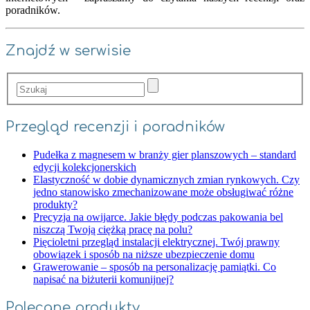
poradników.
Znajdź w serwisie
Przegląd recenzji i poradników
Pudełka z magnesem w branży gier planszowych – standard
edycji kolekcjonerskich
Elastyczność w dobie dynamicznych zmian rynkowych. Czy
jedno stanowisko zmechanizowane może obsługiwać różne
produkty?
Precyzja na owijarce. Jakie błędy podczas pakowania bel
niszczą Twoją ciężką pracę na polu?
Pięcioletni przegląd instalacji elektrycznej. Twój prawny
obowiązek i sposób na niższe ubezpieczenie domu
Grawerowanie – sposób na personalizację pamiątki. Co
napisać na biżuterii komunijnej?
Polecane produkty