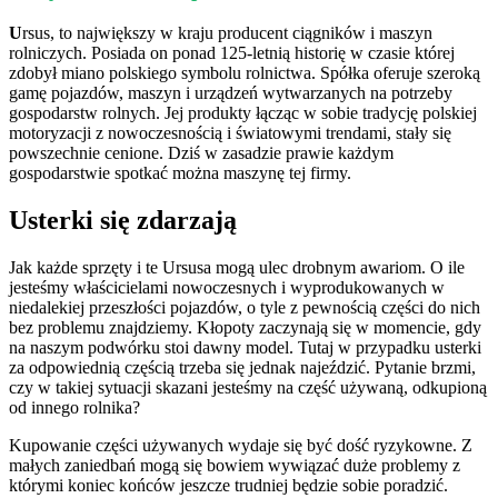
U
rsus, to największy w kraju producent ciągników i maszyn
rolniczych. Posiada on ponad 125-letnią historię w czasie której
zdobył miano polskiego symbolu rolnictwa. Spółka oferuje szeroką
gamę pojazdów, maszyn i urządzeń wytwarzanych na potrzeby
gospodarstw rolnych. Jej produkty łącząc w sobie tradycję polskiej
motoryzacji z nowoczesnością i światowymi trendami, stały się
powszechnie cenione. Dziś w zasadzie prawie każdym
gospodarstwie spotkać można maszynę tej firmy.
Usterki się zdarzają
Jak każde sprzęty i te Ursusa mogą ulec drobnym awariom. O ile
jesteśmy właścicielami nowoczesnych i wyprodukowanych w
niedalekiej przeszłości pojazdów, o tyle z pewnością części do nich
bez problemu znajdziemy. Kłopoty zaczynają się w momencie, gdy
na naszym podwórku stoi dawny model. Tutaj w przypadku usterki
za odpowiednią częścią trzeba się jednak najeździć. Pytanie brzmi,
czy w takiej sytuacji skazani jesteśmy na część używaną, odkupioną
od innego rolnika?
Kupowanie części używanych wydaje się być dość ryzykowne. Z
małych zaniedbań mogą się bowiem wywiązać duże problemy z
którymi koniec końców jeszcze trudniej będzie sobie poradzić.