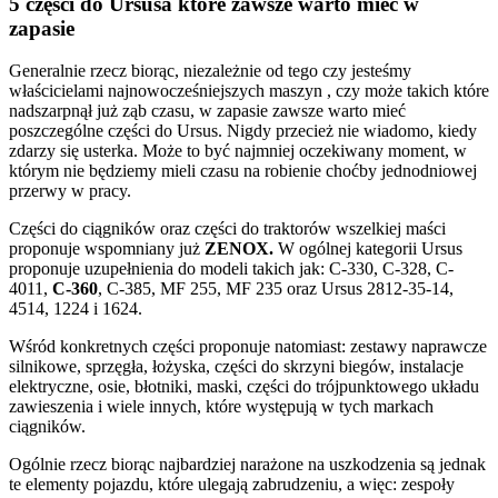
5 części do Ursusa które zawsze warto mieć w
zapasie
Generalnie rzecz biorąc, niezależnie od tego czy jesteśmy
właścicielami najnowocześniejszych maszyn , czy może takich które
nadszarpnął już ząb czasu, w zapasie zawsze warto mieć
poszczególne części do Ursus. Nigdy przecież nie wiadomo, kiedy
zdarzy się usterka. Może to być najmniej oczekiwany moment, w
którym nie będziemy mieli czasu na robienie choćby jednodniowej
przerwy w pracy.
Części do ciągników oraz części do traktorów wszelkiej maści
proponuje wspomniany już
ZENOX.
W ogólnej kategorii Ursus
proponuje uzupełnienia do modeli takich jak: C-330, C-328, C-
4011,
C-360
, C-385, MF 255, MF 235 oraz Ursus 2812-35-14,
4514, 1224 i 1624.
Wśród konkretnych części proponuje natomiast: zestawy naprawcze
silnikowe, sprzęgła, łożyska, części do skrzyni biegów, instalacje
elektryczne, osie, błotniki, maski, części do trójpunktowego układu
zawieszenia i wiele innych, które występują w tych markach
ciągników.
Ogólnie rzecz biorąc najbardziej narażone na uszkodzenia są jednak
te elementy pojazdu, które ulegają zabrudzeniu, a więc: zespoły