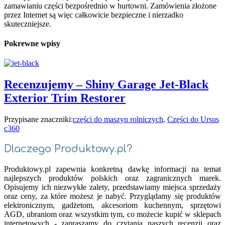
zamawianiu części bezpośrednio w hurtowni. Zamówienia złożone
przez Internet są więc całkowicie bezpieczne i nierzadko
skuteczniejsze.
Pokrewne wpisy
Recenzujemy – Shiny Garage Jet-Black
Exterior Trim Restorer
Przypisane znaczniki:
części do maszyn rolniczych
,
Części do Ursus
c360
Dlaczego Produktowy.pl?
Produktowy.pl zapewnia konkretną dawkę informacji na temat
najlepszych produktów polskich oraz zagranicznych marek.
Opisujemy ich niezwykłe zalety, przedstawiamy miejsca sprzedaży
oraz ceny, za które możesz je nabyć. Przyglądamy się produktów
elektronicznym, gadżetom, akcesoriom kuchennym, sprzętowi
AGD, ubraniom oraz wszystkim tym, co możecie kupić w sklepach
internetowych - zapraszamy do czytania naszych recenzji oraz