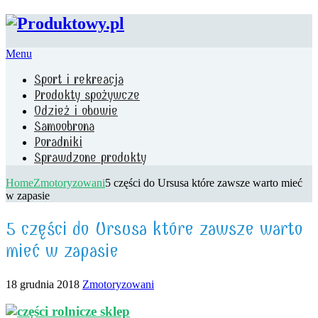
Menu
Sport i rekreacja
Produkty spożywcze
Odzież i obuwie
Samoobrona
Poradniki
Sprawdzone produkty
Home
Zmotoryzowani
5 części do Ursusa które zawsze warto mieć
w zapasie
5 części do Ursusa które zawsze warto
mieć w zapasie
18 grudnia 2018
Zmotoryzowani