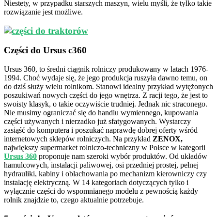
Niestety, w przypadku starszych maszyn, wielu myśli, że tylko takie
rozwiązanie jest możliwe.
Części do Ursus c360
Ursus 360, to średni ciągnik rolniczy produkowany w latach 1976-
1994. Choć wydaje się, że jego produkcja ruszyła dawno temu, on
do dziś służy wielu rolnikom. Stanowi idealny przykład wytężonych
poszukiwań nowych części do jego wnętrza. Z racji tego, że jest to
swoisty klasyk, o takie oczywiście trudniej. Jednak nic straconego.
Nie musimy ograniczać się do handlu wymiennego, kupowania
części używanych i nierzadko już sfatygowanych. Wystarczy
zasiąść do komputera i poszukać naprawdę dobrej oferty wśród
internetowych sklepów rolniczych. Na przykład
ZENOX,
największy supermarket rolniczo-techniczny w Polsce w kategorii
Ursus 360
proponuje nam szeroki wybór produktów. Od układów
hamulcowych, instalacji paliwowej, osi przedniej prostej, pełnej
hydrauliki, kabiny i oblachowania po mechanizm kierowniczy czy
instalację elektryczną. W 14 kategoriach dotyczących tylko i
wyłącznie części do wspomnianego modelu z pewnością każdy
rolnik znajdzie to, czego aktualnie potrzebuje.