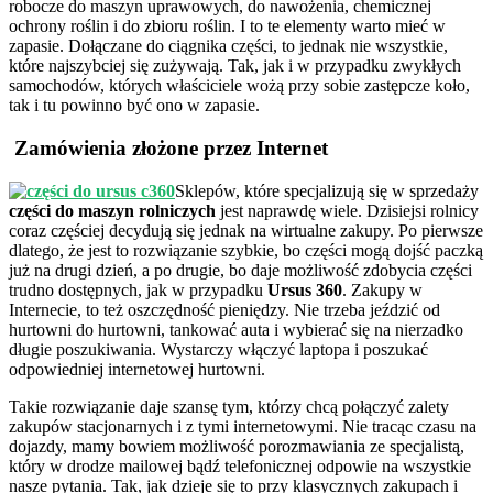
robocze do maszyn uprawowych, do nawożenia, chemicznej
ochrony roślin i do zbioru roślin. I to te elementy warto mieć w
zapasie. Dołączane do ciągnika części, to jednak nie wszystkie,
które najszybciej się zużywają. Tak, jak i w przypadku zwykłych
samochodów, których właściciele wożą przy sobie zastępcze koło,
tak i tu powinno być ono w zapasie.
Zamówienia złożone przez Internet
Sklepów, które specjalizują się w sprzedaży
części do maszyn rolniczych
jest naprawdę wiele. Dzisiejsi rolnicy
coraz częściej decydują się jednak na wirtualne zakupy. Po pierwsze
dlatego, że jest to rozwiązanie szybkie, bo części mogą dojść paczką
już na drugi dzień, a po drugie, bo daje możliwość zdobycia części
trudno dostępnych, jak w przypadku
Ursus 360
. Zakupy w
Internecie, to też oszczędność pieniędzy. Nie trzeba jeździć od
hurtowni do hurtowni, tankować auta i wybierać się na nierzadko
długie poszukiwania. Wystarczy włączyć laptopa i poszukać
odpowiedniej internetowej hurtowni.
Takie rozwiązanie daje szansę tym, którzy chcą połączyć zalety
zakupów stacjonarnych i z tymi internetowymi. Nie tracąc czasu na
dojazdy, mamy bowiem możliwość porozmawiania ze specjalistą,
który w drodze mailowej bądź telefonicznej odpowie na wszystkie
nasze pytania. Tak, jak dzieje się to przy klasycznych zakupach i