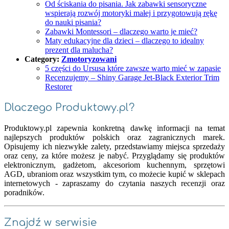
Od ściskania do pisania. Jak zabawki sensoryczne
wspierają rozwój motoryki małej i przygotowują rękę
do nauki pisania?
Zabawki Montessori – dlaczego warto je mieć?
Maty edukacyjne dla dzieci – dlaczego to idealny
prezent dla malucha?
Category:
Zmotoryzowani
5 części do Ursusa które zawsze warto mieć w zapasie
Recenzujemy – Shiny Garage Jet-Black Exterior Trim
Restorer
Dlaczego Produktowy.pl?
Produktowy.pl zapewnia konkretną dawkę informacji na temat
najlepszych produktów polskich oraz zagranicznych marek.
Opisujemy ich niezwykłe zalety, przedstawiamy miejsca sprzedaży
oraz ceny, za które możesz je nabyć. Przyglądamy się produktów
elektronicznym, gadżetom, akcesoriom kuchennym, sprzętowi
AGD, ubraniom oraz wszystkim tym, co możecie kupić w sklepach
internetowych - zapraszamy do czytania naszych recenzji oraz
poradników.
Znajdź w serwisie