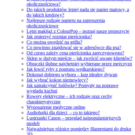
okolicznościową?
Do jakich produktów lepiej nada się papier matowy, a
do jakich kredowy?
Najlepsze rodzaje papieru na zaproszenia
okolicznościowe
Letni makijaż z ColourPop – poznaj nasze propozycje
Jak zmierzyć rozmiar pierścionka?
Co można uwędzić na grillu?
Co powinno znajdować się w adresówce dla psa?
Od czego zależy cena pierścionka zaręczynowego?
Sklep w dużym mieście – jak zwrócić uwagę klientów?
Obrączki ślubne najchętniej wybierane przez mężczyzn
Jak łowić ryby z pontonu wędkarskiego?
Dokonaj dobrego wyboru – kup idealny dywan
Jak wybrać kokon niemowlęcy?
Jak uatrakcyjnić lodówkę? Pomysły na poprawę
wyglądu kuchni
Rowery elektryczne – ich rodzaje oraz cechy
charakterystyczne
Wyposażenie medyczne online
Audiobajki dla dzieci – co to takiego?
Lustrzanki Canon – przegląd najpopularniejszych
modeli
Najważniejsze różnice pomiędzy filamentami do druku
3D