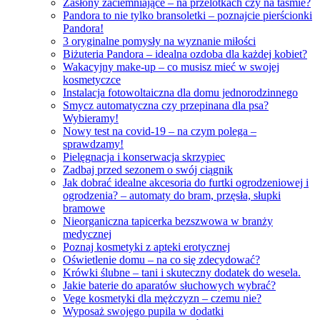
Zasłony zaciemniające – na przelotkach czy na taśmie?
Pandora to nie tylko bransoletki – poznajcie pierścionki
Pandora!
3 oryginalne pomysły na wyznanie miłości
Biżuteria Pandora – idealna ozdoba dla każdej kobiet?
Wakacyjny make-up – co musisz mieć w swojej
kosmetyczce
Instalacja fotowoltaiczna dla domu jednorodzinnego
Smycz automatyczna czy przepinana dla psa?
Wybieramy!
Nowy test na covid-19 – na czym polega –
sprawdzamy!
Pielęgnacja i konserwacja skrzypiec
Zadbaj przed sezonem o swój ciągnik
Jak dobrać idealne akcesoria do furtki ogrodzeniowej i
ogrodzenia? – automaty do bram, przęsła, słupki
bramowe
Nieorganiczna tapicerka bezszwowa w branży
medycznej
Poznaj kosmetyki z apteki erotycznej
Oświetlenie domu – na co się zdecydować?
Krówki ślubne – tani i skuteczny dodatek do wesela.
Jakie baterie do aparatów słuchowych wybrać?
Vege kosmetyki dla mężczyzn – czemu nie?
Wyposaż swojego pupila w dodatki