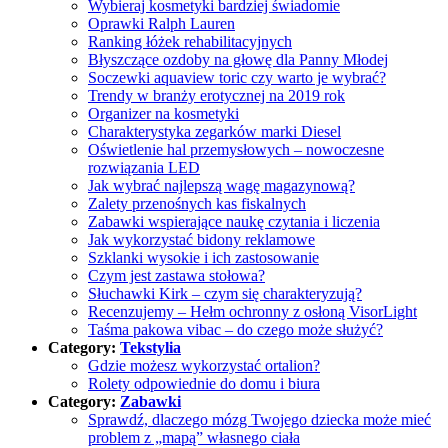
Wybieraj kosmetyki bardziej świadomie
Oprawki Ralph Lauren
Ranking łóżek rehabilitacyjnych
Błyszczące ozdoby na głowę dla Panny Młodej
Soczewki aquaview toric czy warto je wybrać?
Trendy w branży erotycznej na 2019 rok
Organizer na kosmetyki
Charakterystyka zegarków marki Diesel
Oświetlenie hal przemysłowych – nowoczesne
rozwiązania LED
Jak wybrać najlepszą wagę magazynową?
Zalety przenośnych kas fiskalnych
Zabawki wspierające naukę czytania i liczenia
Jak wykorzystać bidony reklamowe
Szklanki wysokie i ich zastosowanie
Czym jest zastawa stołowa?
Słuchawki Kirk – czym się charakteryzują?
Recenzujemy – Hełm ochronny z osłoną VisorLight
Taśma pakowa vibac – do czego może służyć?
Category:
Tekstylia
Gdzie możesz wykorzystać ortalion?
Rolety odpowiednie do domu i biura
Category:
Zabawki
Sprawdź, dlaczego mózg Twojego dziecka może mieć
problem z „mapą” własnego ciała