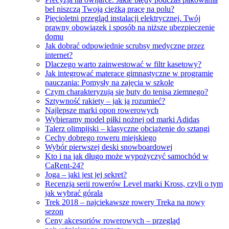
bel niszczą Twoją ciężką pracę na polu?
Pięcioletni przegląd instalacji elektrycznej. Twój
prawny obowiązek i sposób na niższe ubezpieczenie
domu
Jak dobrać odpowiednie scrubsy medyczne przez
internet?
Dlaczego warto zainwestować w filtr kasetowy?
Jak integrować materace gimnastyczne w programie
nauczania: Pomysły na zajęcia w szkole
Czym charakteryzują się buty do tenisa ziemnego?
Sztywność rakiety – jak ją rozumieć?
Najlepsze marki opon rowerowych
Wybieramy model piłki nożnej od marki Adidas
Talerz olimpijski – klasyczne obciążenie do sztangi
Cechy dobrego roweru miejskiego
Wybór pierwszej deski snowboardowej
Kto i na jak długo może wypożyczyć samochód w
CaRent-24?
Joga – jaki jest jej sekret?
Recenzja serii rowerów Level marki Kross, czyli o tym
jak wybrać górala
Trek 2018 – najciekawsze rowery Treka na nowy
sezon
Ceny akcesoriów rowerowych – przegląd