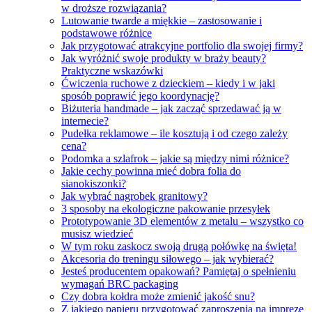
w droższe rozwiązania?
Lutowanie twarde a miękkie – zastosowanie i
podstawowe różnice
Jak przygotować atrakcyjne portfolio dla swojej firmy?
Jak wyróżnić swoje produkty w braży beauty?
Praktyczne wskazówki
Ćwiczenia ruchowe z dzieckiem – kiedy i w jaki
sposób poprawić jego koordynację?
Biżuteria handmade – jak zacząć sprzedawać ją w
internecie?
Pudełka reklamowe – ile kosztują i od czego zależy
cena?
Podomka a szlafrok – jakie są między nimi różnice?
Jakie cechy powinna mieć dobra folia do
sianokiszonki?
Jak wybrać nagrobek granitowy?
3 sposoby na ekologiczne pakowanie przesyłek
Prototypowanie 3D elementów z metalu – wszystko co
musisz wiedzieć
W tym roku zaskocz swoją drugą połówkę na święta!
Akcesoria do treningu siłowego – jak wybierać?
Jesteś producentem opakowań? Pamiętaj o spełnieniu
wymagań BRC packaging
Czy dobra kołdra może zmienić jakość snu?
Z jakiego papieru przygotować zaproszenia na imprezę