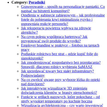
Category:
Poradniki
Grawerowanie – sposób na personalizację pamiątki. Co
napisać na biżuterii komunijnej?
Omdlenia w gabinecie zabiegowym – jak profesjonalne
fotele do pobierania krwi minimalizują ryzyko i
usprawniają reakcję personelu?
Jak rekuperacja powietrza wpływa na zdrowie
alergików?
Na czym polega współpraca barterowa? Jak
przygotować swój produkt do wysyłki?
Employer branding w praktyce – fotobus na targach
pracy
Podlaskie rolnictwo bez strat – gdzie kupić folię do
sianokiszonki?
Jak zmodernizować gospodarstwo bez przepłacania?
Sprawdź, dlaczego rolnicy wybierają SaMASZ
Jak sprzedawać towary bez stałej infrastruktury?
Podpowiadamy
Na co zwrócić uwagę przy wyborze łóżka do opieki
nad dzieckiem?
Jak interaktywne wizualizacje 3D zmieniają
doświadczenia klientów w branży nieruchomości?
Funkcje w grillach gazowych, które pokochasz – od
strefy wysokiej temperatury po kuchnię boczną
Wizualizacja architektoniczna – czy warto inwestować