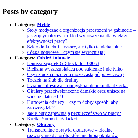
Posts by category
Category:
Meble
Stoły medyczne a organizacja przestrzeni w gabinecie –
jak zoptymalizować układ wyposażenia dla większej
efektywności pracy?
Szkło do kuchni – wzory, ale tylko te niebanalne
Łóżka hotelowe – czym się wyróżniają?
Category:
Odzież i obuwie
Damski zegarek G-Shock do 1000 zł
Bielizna wyszczuplająca pod sukienkę i nie tylko
Czy sztuczna biżuteria może zastąpić prawdziwą?
Toczek na ślub dla druhny
Dzianina dresowa – pomysł na ubranko dla dziecka
Okulary przeciwsłoneczne damskie oraz unisex na
wiosnę i lato 2019
Hurtownia odzieży – czy to dobry sposób, aby
zaoszczędzić?
Jakie buty zapewniają bezpieczeństwo w pracy?
Kurtka Summit L6 Jacket
Category:
Okulary
Transparentne oprawki okularowe – idealne
rozwiązanie dla osób, które nie lubią okularów