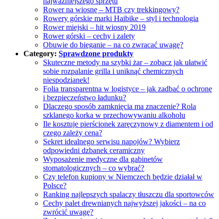
najważniejszego sprzętu
Rower na wiosnę – MTB czy trekkingowy?
Rowery górskie marki Haibike – styl i technologia
Rower miejski – hit wiosny 2019
Rower górski – cechy i zalety
Obuwie do bieganie – na co zwracać uwagę?
Category:
Sprawdzone produkty
Skuteczne metody na szybki żar – zobacz jak ułatwić
sobie rozpalanie grilla i uniknąć chemicznych
niespodzianek!
Folia transparentna w logistyce – jak zadbać o ochronę
i bezpieczeństwo ładunku?
Dlaczego sposób zamknięcia ma znaczenie? Rola
szklanego korka w przechowywaniu alkoholu
Ile kosztuje pierścionek zaręczynowy z diamentem i od
czego zależy cena?
Sekret idealnego serwisu napojów? Wybierz
odpowiedni dzbanek ceramiczny
Wyposażenie medyczne dla gabinetów
stomatologicznych – co wybrać?
Czy telefon kupiony w Niemczech będzie działał w
Polsce?
Ranking najlepszych spalaczy tłuszczu dla sportowców
Cechy palet drewnianych najwyższej jakości – na co
zwrócić uwagę?