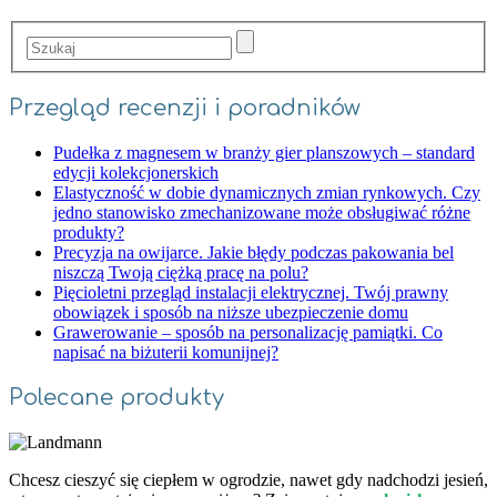
Przegląd recenzji i poradników
Pudełka z magnesem w branży gier planszowych – standard
edycji kolekcjonerskich
Elastyczność w dobie dynamicznych zmian rynkowych. Czy
jedno stanowisko zmechanizowane może obsługiwać różne
produkty?
Precyzja na owijarce. Jakie błędy podczas pakowania bel
niszczą Twoją ciężką pracę na polu?
Pięcioletni przegląd instalacji elektrycznej. Twój prawny
obowiązek i sposób na niższe ubezpieczenie domu
Grawerowanie – sposób na personalizację pamiątki. Co
napisać na biżuterii komunijnej?
Polecane produkty
Chcesz cieszyć się ciepłem w ogrodzie, nawet gdy nadchodzi jesień,