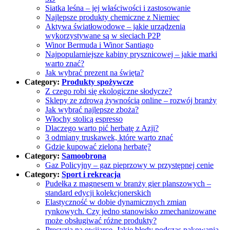
Siatka leśna – jej właściwości i zastosowanie
Najlepsze produkty chemiczne z Niemiec
Aktywa światłowodowe – jakie urządzenia
wykorzystywane są w sieciach P2P
Winor Bermuda i Winor Santiago
Najpopularniejsze kabiny prysznicowej – jakie marki
warto znać?
Jak wybrać prezent na święta?
Category:
Produkty spożywcze
Z czego robi się ekologiczne słodycze?
Sklepy ze zdrową żywnością online – rozwój branży
Jak wybrać najlepsze zboża?
Włochy stolicą espresso
Dlaczego warto pić herbatę z Azji?
3 odmiany truskawek, które warto znać
Gdzie kupować zieloną herbatę?
Category:
Samoobrona
Gaz Policyjny – gaz pieprzowy w przystępnej cenie
Category:
Sport i rekreacja
Pudełka z magnesem w branży gier planszowych –
standard edycji kolekcjonerskich
Elastyczność w dobie dynamicznych zmian
rynkowych. Czy jedno stanowisko zmechanizowane
może obsługiwać różne produkty?
Precyzja na owijarce. Jakie błędy podczas pakowania