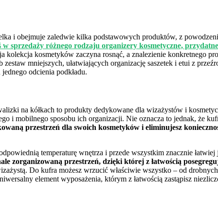
lka i obejmuje zaledwie kilka podstawowych produktów, z powodzenie
iś w sprzedaży różnego rodzaju organizery kosmetyczne, przyda
a kolekcja kosmetyków zaczyna rosnąć, a znalezienie konkretnego pr
 zestaw mniejszych, ułatwiających organizację saszetek i etui z przeźr
u jednego odcienia podkładu.
alizki na kółkach to produkty dedykowane dla wizażystów i kosmetyc
ego i mobilnego sposobu ich organizacji. Nie oznacza to jednak, że 
ykowaną przestrzeń dla swoich kosmetyków i eliminujesz konieczn
odpowiednią temperaturę wnętrza i przede wszystkim znacznie łatwiej 
le zorganizowaną przestrzeń, dzięki której z łatwością posegreg
eś wizażystą. Do kufra możesz wrzucić właściwie wszystko – od drobny
niwersalny element wyposażenia, którym z łatwością zastąpisz niezlic