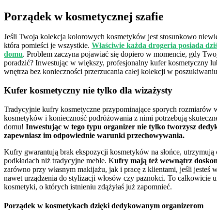
Porządek w kosmetycznej szafie
Jeśli Twoja kolekcja kolorowych kosmetyków jest stosunkowo niewie
która pomieści je wszystkie.
Właściwie każda drogeria posiada dz
domu
. Problem zaczyna pojawiać się dopiero w momencie, gdy Twoj
poradzić? Inwestując w większy, profesjonalny kufer kosmetyczny lub
wnętrza bez konieczności przerzucania całej kolekcji w poszukiwani
Kufer kosmetyczny nie tylko dla wizażysty
Tradycyjnie kufry kosmetyczne przypominające sporych rozmiarów w
kosmetyków i konieczność podróżowania z nimi potrzebują skuteczn
domu!
Inwestując w tego typu organizer nie tylko tworzysz ded
zapewniasz im odpowiednie warunki przechowywania.
Kufry gwarantują brak ekspozycji kosmetyków na słońce, utrzymują 
podkładach niż tradycyjne meble. K
ufry mają też wewnątrz doskona
zarówno przy własnym makijażu, jak i pracę z klientami, jeśli jest
nawet urządzenia do stylizacji włosów czy paznokci. To całkowicie u
kosmetyki, o których istnieniu zdążyłaś już zapomnieć.
Porządek w kosmetykach dzięki dedykowanym organizerom