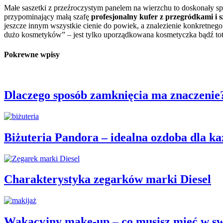
Małe saszetki z przeźroczystym panelem na wierzchu to doskonały spo
przypominający małą szafę
profesjonalny kufer z przegródkami i 
jeszcze innym wszystkie cienie do powiek, a znalezienie konkretnego
dużo kosmetyków” – jest tylko uporządkowana kosmetyczka bądź to
Pokrewne wpisy
Dlaczego sposób zamknięcia ma znaczenie
Biżuteria Pandora – idealna ozdoba dla ka
Charakterystyka zegarków marki Diesel
Wakacyjny make-up – co musisz mieć w sw