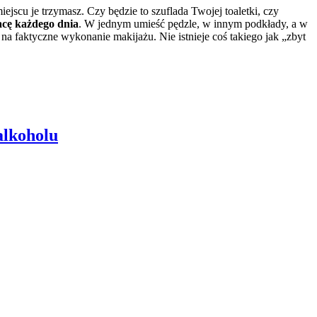
jscu je trzymasz. Czy będzie to szuflada Twojej toaletki, czy
acę każdego dnia
. W jednym umieść pędzle, w innym podkłady, a w
na faktyczne wykonanie makijażu. Nie istnieje coś takiego jak „zbyt
alkoholu