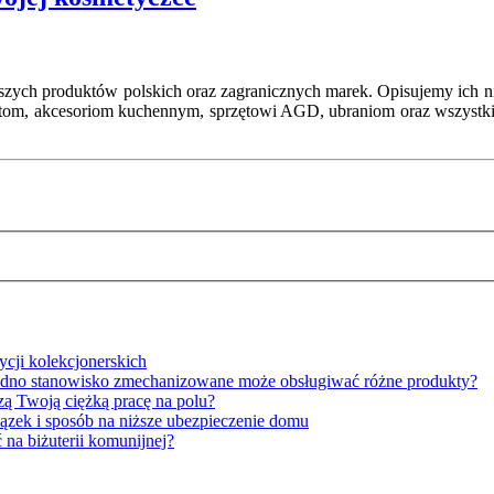
szych produktów polskich oraz zagranicznych marek. Opisujemy ich nie
etom, akcesoriom kuchennym, sprzętowi AGD, ubraniom oraz wszystki
cji kolekcjonerskich
edno stanowisko zmechanizowane może obsługiwać różne produkty?
zą Twoją ciężką pracę na polu?
wiązek i sposób na niższe ubezpieczenie domu
 na biżuterii komunijnej?