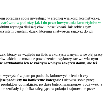
m poradzisz sobie inwestując w średniej wielkości kosmetyczkę,
tne zarówno w podróży jak i do przechowywania kosmetyków w
oduktu wymaga dłuższej chwili poszukiwań. Jak sobie z tym
oczystym panelem, dzięki któremu z łatwością zajrzysz do ich
zek, którzy ze względu na ilość wykorzystywanych w swojej pracy
kufrów takich nie można z powodzeniem wykorzystać we własnym
ość rozkładania ich w każdym wolnym zakątku domu, ale też
je wyczyścić z plam po pudrach, kolorowych cieniach czy
ujesz produkty na konkretne kategorie
i ułatwisz sobie pracę
ch produktów do makijażu, po duże butelki szamponów i odżywek, a
zone szuflady i pudełka zalegające w pokoju i zajmowane przez