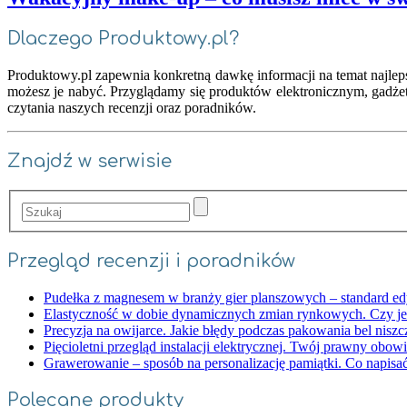
Dlaczego Produktowy.pl?
Produktowy.pl zapewnia konkretną dawkę informacji na temat najlep
możesz je nabyć. Przyglądamy się produktów elektronicznym, gadż
czytania naszych recenzji oraz poradników.
Znajdź w serwisie
Przegląd recenzji i poradników
Pudełka z magnesem w branży gier planszowych – standard edy
Elastyczność w dobie dynamicznych zmian rynkowych. Czy j
Precyzja na owijarce. Jakie błędy podczas pakowania bel niszc
Pięcioletni przegląd instalacji elektrycznej. Twój prawny obo
Grawerowanie – sposób na personalizację pamiątki. Co napisać
Polecane produkty