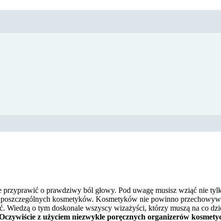
rzyprawić o prawdziwy ból głowy. Pod uwagę musisz wziąć nie tylk
wa poszczególnych kosmetyków. Kosmetyków nie powinno przechowywać 
ść. Wiedzą o tym doskonale wszyscy wizażyści, którzy muszą na co dzi
Oczywiście z użyciem niezwykle poręcznych organizerów kosmety