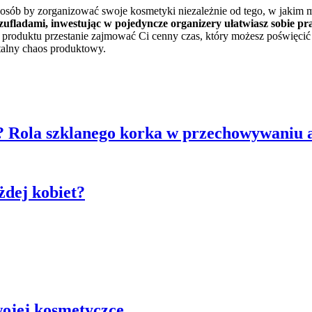
sób by zorganizować swoje kosmetyki niezależnie od tego, w jakim mie
szufladami, inwestując w pojedyncze organizery ułatwiasz sobie pr
 produktu przestanie zajmować Ci cenny czas, który możesz poświęcić 
talny chaos produktowy.
? Rola szklanego korka w przechowywaniu 
żdej kobiet?
ojej kosmetyczce