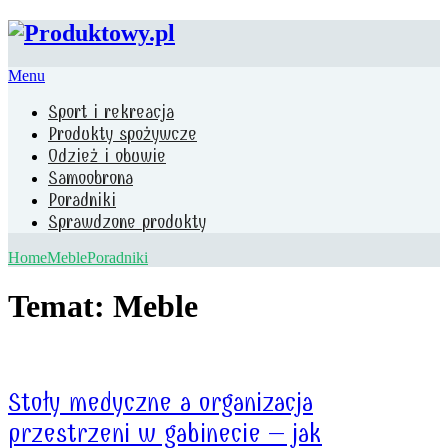
Menu
Sport i rekreacja
Produkty spożywcze
Odzież i obuwie
Samoobrona
Poradniki
Sprawdzone produkty
Home
Meble
Poradniki
Temat: Meble
Stoły medyczne a organizacja
przestrzeni w gabinecie – jak