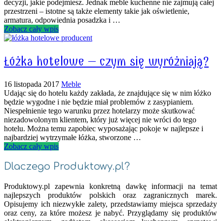
decyzji, jakie podejmiesz. Jednak meble kuchenne nie zajmują całej
przestrzeni – istotne są także elementy takie jak oświetlenie,
armatura, odpowiednia posadzka i …
Zobacz cały wpis
Łóżka hotelowe – czym się wyróżniają?
16 listopada 2017
Meble
Udając się do hotelu każdy zakłada, że znajdujące się w nim łóżko
będzie wygodne i nie będzie miał problemów z zasypianiem.
Niespełnienie tego warunku przez hotelarzy może skutkować
niezadowolonym klientem, który już więcej nie wróci do tego
hotelu. Można temu zapobiec wyposażając pokoje w najlepsze i
najbardziej wytrzymałe łóżka, stworzone …
Zobacz cały wpis
Dlaczego Produktowy.pl?
Produktowy.pl zapewnia konkretną dawkę informacji na temat
najlepszych produktów polskich oraz zagranicznych marek.
Opisujemy ich niezwykłe zalety, przedstawiamy miejsca sprzedaży
oraz ceny, za które możesz je nabyć. Przyglądamy się produktów