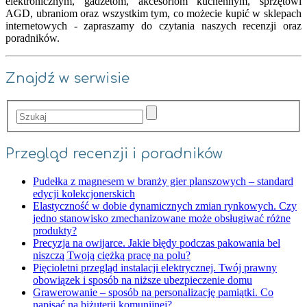
elektronicznym, gadżetom, akcesoriom kuchennym, sprzętowi
AGD, ubraniom oraz wszystkim tym, co możecie kupić w sklepach
internetowych - zapraszamy do czytania naszych recenzji oraz
poradników.
Znajdź w serwisie
Przegląd recenzji i poradników
Pudełka z magnesem w branży gier planszowych – standard
edycji kolekcjonerskich
Elastyczność w dobie dynamicznych zmian rynkowych. Czy
jedno stanowisko zmechanizowane może obsługiwać różne
produkty?
Precyzja na owijarce. Jakie błędy podczas pakowania bel
niszczą Twoją ciężką pracę na polu?
Pięcioletni przegląd instalacji elektrycznej. Twój prawny
obowiązek i sposób na niższe ubezpieczenie domu
Grawerowanie – sposób na personalizację pamiątki. Co
napisać na biżuterii komunijnej?